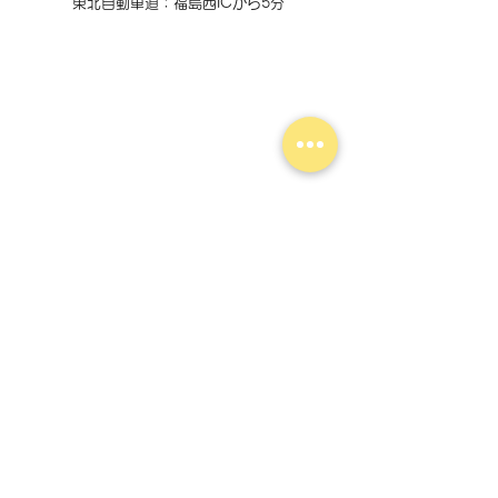
東北自動車道：福島西ICから5分
※水曜、祝日は休診日